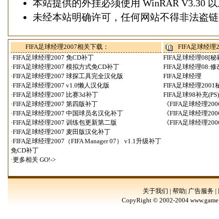
本站提供的外挂必须使用
WinRAR V3.30
以
未经本站明确许可，任何网站不得非法盗链
FIFA足球经理2007相关下载：
FIFA足球经理
·
FIFA足球经理2007 免CD补丁
FIFA足球经理08
·
FIFA足球经理2007 模拟方式免CD补丁
FIFA足球经理08:
·
FIFA足球经理2007 球探工具完全汉化版
FIFA足球经理
·
FIFA足球经理2007 v1.0懒人汉化版
FIFA足球经理2001
·
FIFA足球经理2007 比赛3d补丁
FIFA足球98补充(PS)
·
FIFA足球经理2007 第四版补丁
《FIFA足球经理20
·
FIFA足球经理2007 中国球员名汉化补丁
《FIFA足球经理20
·
FIFA足球经理2007 训练包更新第二版
《FIFA足球经理20
·
FIFA足球经理2007 麦田版汉化补丁
·
FIFA足球经理2007（FIFA Manager 07） v1.1升级补丁
免CD补丁
·更多相关
GO!->
关于我们 | 帮助| 广告服务 |
CopyRight © 2002-2004 www.game