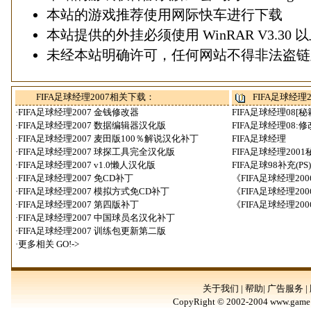
本站的游戏推荐使用
网际快车
进行下载
本站提供的外挂必须使用
WinRAR V3.30
以
未经本站明确许可，任何网站不得非法盗链
FIFA足球经理2007相关下载：
FIFA足球经理
·
FIFA足球经理2007 金钱修改器
FIFA足球经理08
·
FIFA足球经理2007 数据编辑器汉化版
FIFA足球经理08:
·
FIFA足球经理2007 麦田版100％解说汉化补丁
FIFA足球经理
·
FIFA足球经理2007 球探工具完全汉化版
FIFA足球经理2001
·
FIFA足球经理2007 v1.0懒人汉化版
FIFA足球98补充(PS)
·
FIFA足球经理2007 免CD补丁
《FIFA足球经理20
·
FIFA足球经理2007 模拟方式免CD补丁
《FIFA足球经理20
·
FIFA足球经理2007 第四版补丁
《FIFA足球经理20
·
FIFA足球经理2007 中国球员名汉化补丁
·
FIFA足球经理2007 训练包更新第二版
·更多相关
GO!->
关于我们 | 帮助| 广告服务 |
CopyRight © 2002-2004 www.game