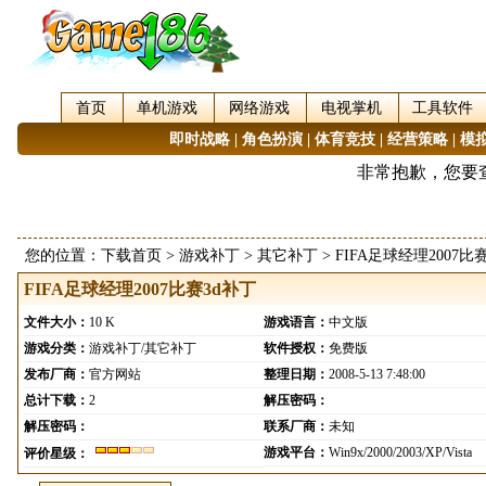
首页
单机游戏
网络游戏
电视掌机
工具软件
即时战略
|
角色扮演
|
体育竞技
|
经营策略
|
模
您的位置：
下载首页
>
游戏补丁
>
其它补丁
> FIFA足球经理2007比
FIFA足球经理2007比赛3d补丁
文件大小：
10 K
游戏语言：
中文版
游戏分类：
游戏补丁/其它补丁
软件授权：
免费版
发布厂商：
官方网站
整理日期：
2008-5-13 7:48:00
总计下载：
2
解压密码：
解压密码：
联系厂商：
未知
游戏平台：
Win9x/2000/2003/XP/Vista
评价星级：